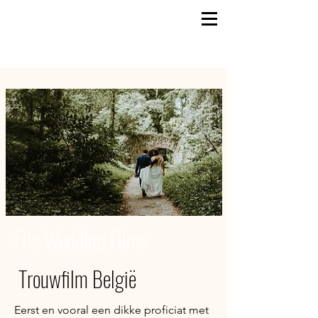
Fris Wedding Films
Trouwfilm België
Eerst en vooral een dikke proficiat met