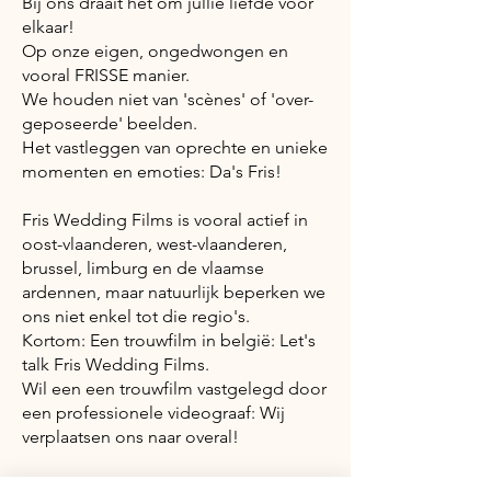
Bij ons draait het om jullie liefde voor
elkaar!
Op onze eigen, ongedwongen en
vooral FRISSE manier.
We houden niet van 'scènes' of 'over-
geposeerde' beelden.
Het vastleggen van oprechte en unieke
momenten en emoties: Da's Fris!
Fris Wedding Films is vooral actief in
oost-vlaanderen, west-vlaanderen,
brussel, limburg en de vlaamse
ardennen, maar natuurlijk beperken we
ons niet enkel tot die regio's.
Kortom: Een trouwfilm in belgië: Let's
talk Fris Wedding Films.
Wil een een trouwfilm vastgelegd door
een professionele videograaf: Wij
verplaatsen ons naar overal!
Trouwen in het buitenland en daar op