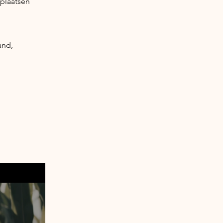
rplaatsen
and,