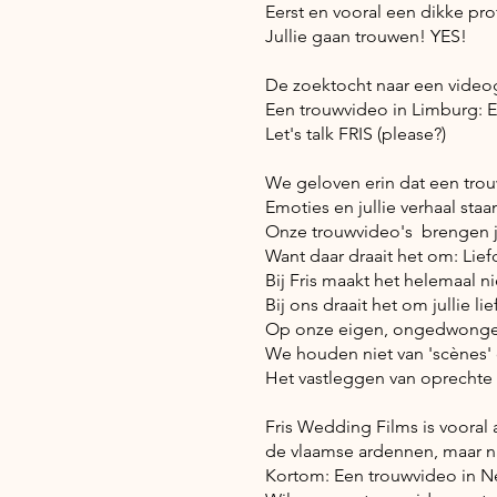
Eerst en vooral een dikke prof
Jullie gaan trouwen! YES!
De zoektocht naar een video
Een trouwvideo in Limburg: E
Let's talk FRIS (please?)
We geloven erin dat een trouw
Emoties en jullie verhaal staan
Onze trouwvideo's brengen jul
Want daar draait het om: Lief
Bij Fris maakt het helemaal ni
Bij ons draait het om jullie li
Op onze eigen, ongedwongen
We houden niet van 'scènes'
Het vastleggen van oprechte
Fris Wedding Films is vooral 
de vlaamse ardennen, maar nat
Kortom: Een trouwvideo in Ne