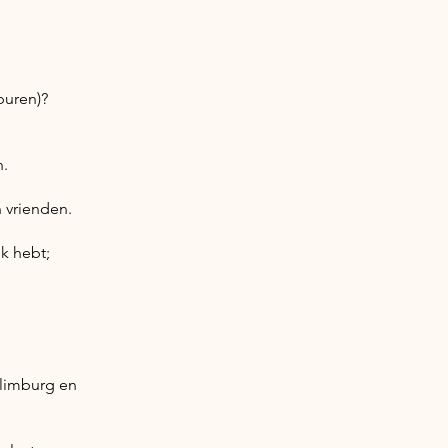
buren)?
n.
n vrienden.
ok hebt;
 limburg en