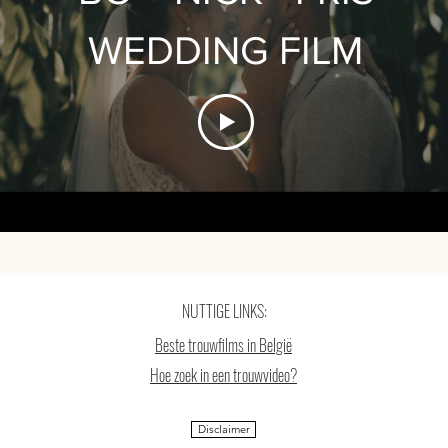
WEDDING FILM
NUTTIGE LINKS:
Beste trouwfilms in België
Hoe zoek in een trouwvideo?
Disclaimer