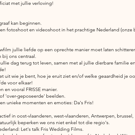
iciat met jullie verloving!
graaf kan beginnen.
en fotoshoot en videoshoot in het prachtige Nederland (onze 
film jullie liefde op een oprechte manier moet laten schittere
 bij ons centraal.
lie dag terug tot leven, samen met al jullie dierbare familie e
de!
et uit wie je bent, hoe je eruit ziet en/of welke geaardheid je o
efde voor elkaar!
 en vooral FRISSE manier.
 of 'over-geposeerde' beelden.
 en unieke momenten en emoties: Da's Fris!
actief in oost-vlaanderen, west-vlaanderen, Antwerpen, brussel,
uurlijk beperken we ons niet enkel tot die regio's.
derland: Let's talk Fris Wedding Films.